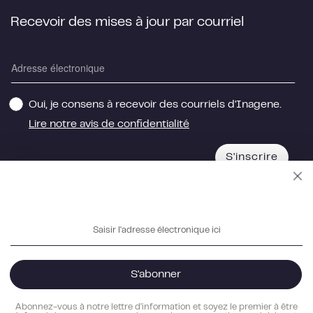
Recevoir des mises à jour par courriel
Oui, je consens à recevoir des courriels d'Inagene.
Lire notre avis de confidentialité
S'inscrire
Saisir
l'adresse
S'inscrire
électronique
S'abonner
ici
Facebook
Twitter
Instagram
LinkedIn
Abonnez-vous à notre lettre d'information et soyez le premier à être