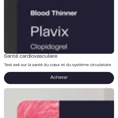
Santé cardiovasculaire
Test axé sur la santé du cœur et du système circulatoire
Acheter
Nutrition
et
forme
physique