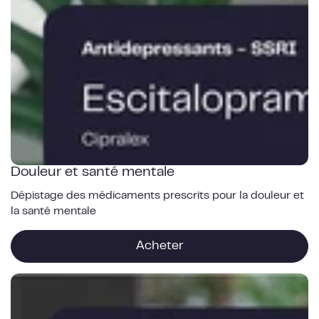
et
santé
mentale
Douleur et santé mentale
Dépistage des médicaments prescrits pour la douleur et
la santé mentale
Acheter
Santé
cardiovasculaire